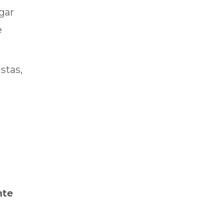
gar
e
stas,
nte