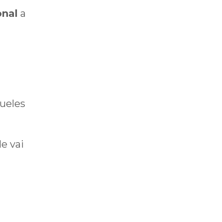
onal
a
queles
e vai