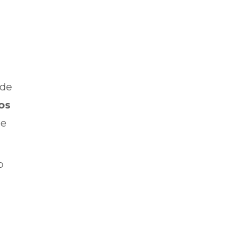
 de
os
te
o